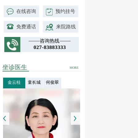
在线咨询
预约挂号
免费通话
来院路线
咨询热线
027-83883333
坐诊医生
MORE
金云桂
童长城
何俊翠