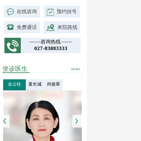
在线咨询
预约挂号
免费通话
来院路线
咨询热线
027-83883333
坐诊医生
MORE
金云桂
童长城
何俊翠