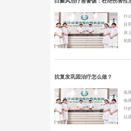
白癜风治疗需警惕：杜绝伤害性
什
目
床
初期
抗复发巩固治疗怎么做？
临
临
疗
以及