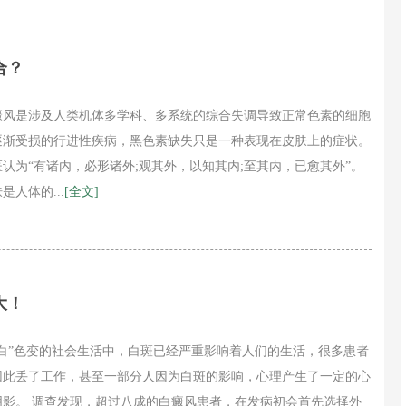
合？
癜风是涉及人类机体多学科、多系统的综合失调导致正常色素的细胞
逐渐受损的行进性疾病，黑色素缺失只是一种表现在皮肤上的症状。
医认为“有诸内，必形诸外;观其外，以知其内;至其内，已愈其外”。
是人体的...
[全文]
大！
“白”色变的社会生活中，白斑已经严重影响着人们的生活，很多患者
因此丢了工作，甚至一部分人因为白斑的影响，心理产生了一定的心
阴影。 调查发现，超过八成的白癜风患者，在发病初会首先选择外