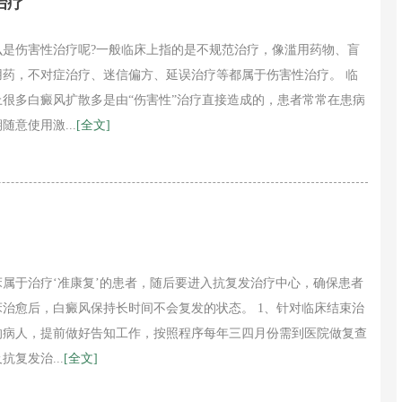
治疗
么是伤害性治疗呢?一般临床上指的是不规范治疗，像滥用药物、盲
用药，不对症治疗、迷信偏方、延误治疗等都属于伤害性治疗。 临
上很多白癜风扩散多是由“伤害性”治疗直接造成的，患者常常在患病
随意使用激...
[全文]
1
2
床属于治疗‘准康复’的患者，随后要进入抗复发治疗中心，确保患者
床治愈后，白癜风保持长时间不会复发的状态。 1、针对临床结束治
的病人，提前做好告知工作，按照程序每年三四月份需到医院做复查
抗复发治...
[全文]