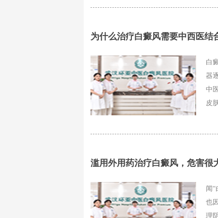
为什么治疗白癜风需要中西医结
白
器
中
皮肤
滥用外用药治疗白癜风，危害很
闻
也
理