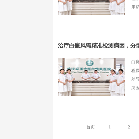
用药
治疗白癜风需精准检测病因，分
白
程
差
病因
首页
1
2